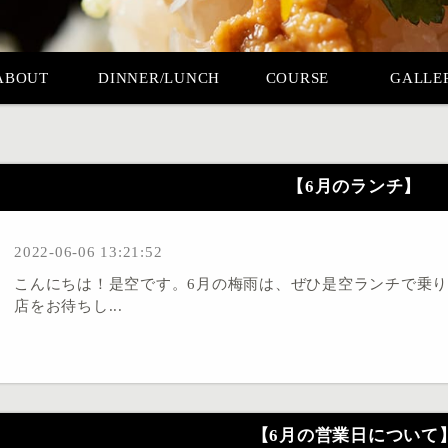
ABOUT
DINNER/LUNCH
COURSE
GALLE
【6月のランチ】
2022-06-06 13:21:52
こんにちは！是空です。6月の梅雨は、ぜひ是空ランチで乗
店をお待ちし...
【6月の営業日について