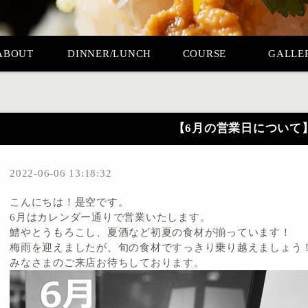
ABOUT
DINNER/LUNCH
COURSE
GALLE
【6月の営業日について
2022-06-06 13:18:32
こんにちは！是空です。
6月はカレンダー通りで営業いたします。
鱧やとうもろこし、夏酒など初夏の食材が揃っています！
梅雨を迎えましたが、旬の食材ですっきり乗り越えましょう
みなさまのご来店お待ちしております。