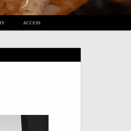
RY
ACCESS
】
！