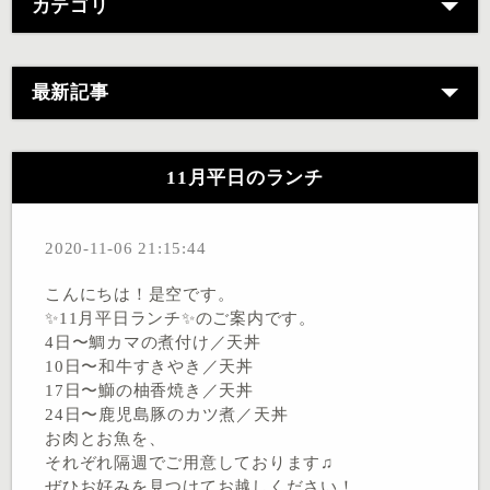
カテゴリ
最新記事
11月平日のランチ
2020-11-06 21:15:44
こんにちは！是空です。
✨11月平日ランチ✨のご案内です。
4日〜鯛カマの煮付け／天丼
10日〜和牛すきやき／天丼
17日〜鰤の柚香焼き／天丼
24日〜鹿児島豚のカツ煮／天丼
お肉とお魚を、
それぞれ隔週でご用意しております♫
ぜひお好みを見つけてお越しください！