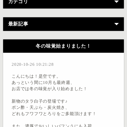
カテゴリ
最新記事
冬の味覚始まりました！
2020-10-26 10:21:28
こんにちは！是空です。
あっという間に10月も最終週、
お店では冬の味覚が入り始めました！
新物のタラ白子の登場です♪
ポン酢・天ぷら・炭火焼き、
どれもフワフワとろりをご多能頂けます！
また、濃厚でおいしいバフンうにも入荷、